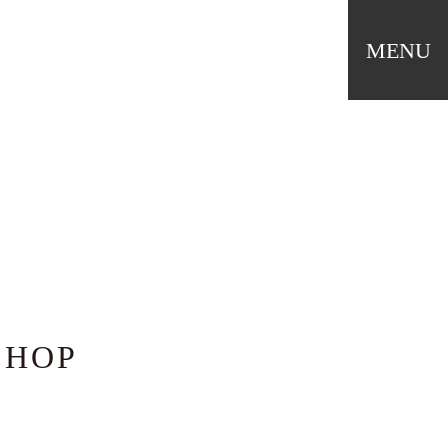
MENU
T
NE
HOP
ABOU