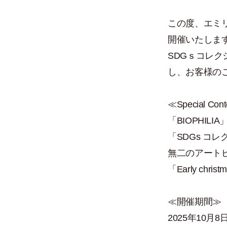
この度、エミリ
開催いたしま
SDGｓコレク
し、お客様の
≪Special Con
「BIOPHI
「SDGs コ
無二のアート
「Early c
≪開催期間≫
2025年10月8