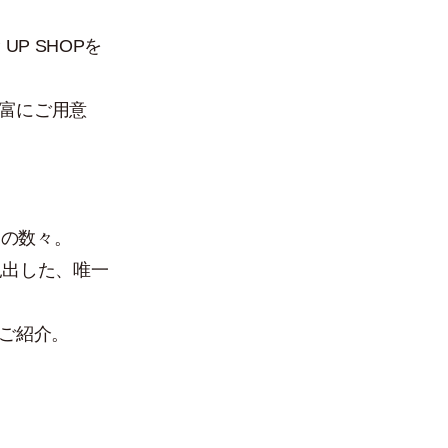
PRO
P SHOPを
SH
豊富にご用意
REC
トの数々。
CON
見出した、唯一
をご紹介。
ONLINE