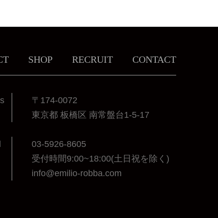
CT
SHOP
RECRUIT
CONTACT
ss
〒174-0072
東京都 板橋区 南常盤台1-5-17
l
03-5926-8605
受付時間9:00~18:00(土日祝を除く)
info@emilio-robba.com