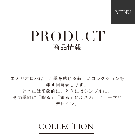
MENU
PRODUCT
T
商品情報
NE
ABOU
PRO
エミリオロバは、
四季を感じる
新しいコレクションを
年４回発表します。
ときには印象的に。
ときにはシンプルに。
SH
その季節に
「贈る」「飾る」に
ふさわしいテーマと
デザイン。
REC
CON
COLLECTION