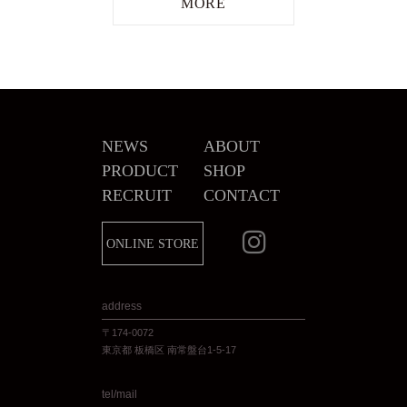
NEWS
ABOUT
PRODUCT
SHOP
RECRUIT
CONTACT
ONLINE STORE
address
〒174-0072
東京都 板橋区 南常盤台1-5-17
tel/mail